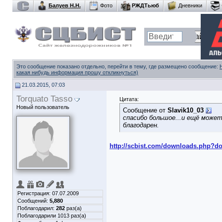
Балуев Н.Н.
Фото
РЖДТьюб
Дневники
Это сообщение показано отдельно, перейти в тему, где размещено сообщение:
какая нибудь информация прошу откликнуться)
21.03.2015, 07:03
Torquato Tasso
Цитата:
Новый пользователь
Сообщение от
Slavik10_03
спасибо большое...и ещё може
благодарен.
http://scbist.com/downloads.php?do
Регистрация: 07.07.2009
Сообщений:
5,880
Поблагодарил:
282
раз(а)
Поблагодарили 1013 раз(а)