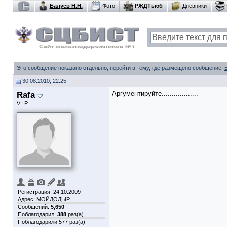
Балуев Н.Н.
Фото
РЖДТьюб
Дневники
Это сообщение показано отдельно, перейти в тему, где размещено сообщение:
30.08.2010, 22:25
Rafa
Аргументируйте..................
V.I.P.
Регистрация: 24.10.2009
Адрес: МОЙДОДЫР
Сообщений:
5,650
Поблагодарил:
388
раз(а)
Поблагодарили 577 раз(а)