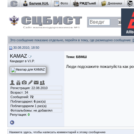
Балуев Н.Н.
Фото
РЖДТьюб
Дневники
Это сообщение показано отдельно, перейти в тему, где размещено сообщение:
30.08.2010, 18:50
KAMAZ
Тема:
БВМШ
Кандидат в V.I.P.
Люди подскажите пожалуйста как р
Регистрация: 22.08.2010
Возраст: 34
Сообщений:
72
Поблагодарил:
6
раз(а)
Поблагодарили 1 раз(а)
Фотоальбомы:
не добавлял
Репутация:
0
Нажмите здесь, чтобы написать комментарий к этому сообщению