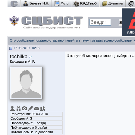
Балуев Н.Н.
Фото
РЖДТьюб
Дневники
Это сообщение показано отдельно, перейти в тему, где размещено сообщение:
17.08.2010, 10:18
tochilka
Этот учебник через месяц выйдет на
Кандидат в V.I.P.
Регистрация: 06.03.2010
Сообщений:
3
Поблагодарил:
1
раз(а)
Поблагодарили 0 раз(а)
Фотоальбомы:
не добавлял