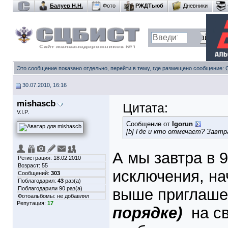
Балуев Н.Н.
Фото
РЖДТьюб
Дневники
Это сообщение показано отдельно, перейти в тему, где размещено сообщение:
30.07.2010, 16:16
mishascb
Цитата:
V.I.P.
Сообщение от
Igorun
[b] Где и кто отмечает? Завтр
А мы завтра в 
Регистрация: 18.02.2010
Возраст: 55
исключения, на
Сообщений:
303
Поблагодарил:
43
раз(а)
Поблагодарили 90 раз(а)
выше приглаше
Фотоальбомы:
не добавлял
Репутация:
17
порядке)
на с