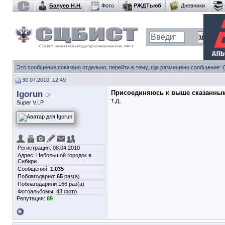
Балуев Н.Н.
Фото
РЖДТьюб
Дневники
Это сообщение показано отдельно, перейти в тему, где размещено сообщение:
30.07.2010, 12:49
Igorun
Присоединяюсь
к выше сказанны
т.д.
Super V.I.P.
Регистрация: 08.04.2010
Адрес: Небольшой городок в
Сибири
Сообщений:
1,035
Поблагодарил:
65
раз(а)
Поблагодарили 166 раз(а)
Фотоальбомы:
43 фото
Репутация:
89