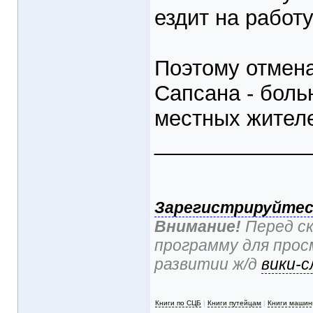
ездит на работу
Поэтому отмена
Сапсана - боль
местных жител
_____________
Зарегистрируйте
Внимание!
Перед ск
программу для про
развитии ж/д
вики-с
Книги по СЦБ
|
Книги путейцам
|
Книги машин