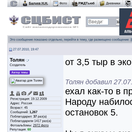
Балуев Н.Н.
Фото
РЖДТьюб
Дневники
Это сообщение показано отдельно, перейти в тему, где размещено сообщение:
27.07.2010, 19:47
Толян
от 3,5 тыр в эк
Создатель
Автор темы
Толян добавил 27.07.
ехал как-то в 
Народу набилос
Регистрация: 19.12.2009
Адрес: Россия
Возраст: 45
остановок 5.
Сообщений:
1,267
Поблагодарил:
37
раз(а)
Поблагодарили 1417 раз(а)
Фотоальбомы:
2972 фото
Репутация:
60