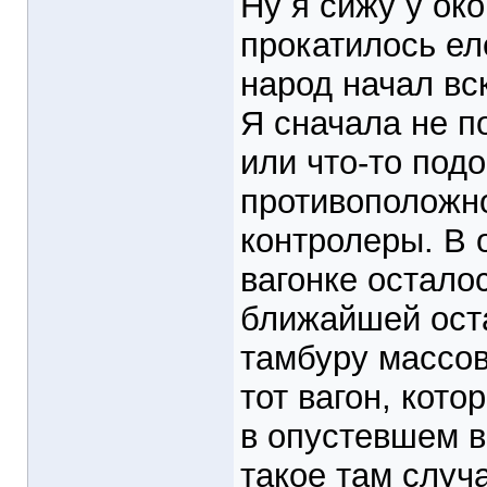
Ну я сижу у око
прокатилось ел
народ начал вск
Я сначала не п
или что-то подо
противоположно
контролеры. В 
вагонке остало
ближайшей ост
тамбуру массов
тот вагон, кот
в опустевшем в
такое там случ