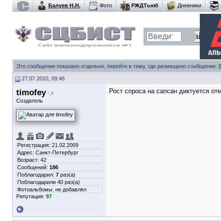
Балуев Н.Н.
Фото
РЖДТьюб
Дневники
Это сообщение показано отдельно, перейти в тему, где размещено сообщение:
27.07.2010, 09:46
timofey
Рост спроса на сапсан диктуется от
Создатель
Регистрация: 21.02.2009
Адрес: Санкт-Петербург
Возраст: 42
Сообщений:
186
Поблагодарил:
7
раз(а)
Поблагодарили 40 раз(а)
Фотоальбомы:
не добавлял
Репутация:
97