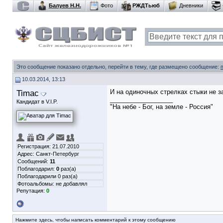
Балуев Н.Н.
Фото
РЖДТьюб
Дневники
Это сообщение показано отдельно, перейти в тему, где размещено сообщение:
10.03.2014, 13:13
Timac
И на одиночных стрелках стыки не з
__________________
Кандидат в V.I.P.
"На небе - Бог, на земле - Россия"
Регистрация: 21.07.2010
Адрес: Санкт-Петербург
Сообщений:
11
Поблагодарил:
0
раз(а)
Поблагодарили 0 раз(а)
Фотоальбомы:
не добавлял
Репутация:
0
Нажмите здесь, чтобы написать комментарий к этому сообщению