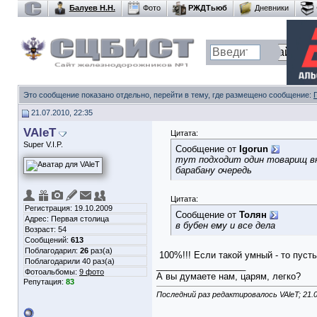
Балуев Н.Н.
Фото
РЖДТьюб
Дневники
Это сообщение показано отдельно, перейти в тему, где размещено сообщение:
21.07.2010, 22:35
VAleT
Цитата:
Super V.I.P.
Сообщение от
Igorun
тут подходит один товарищ вне
барабану очередь
Цитата:
Регистрация: 19.10.2009
Сообщение от
Толян
Адрес: Первая столица
в бубен ему и все дела
Возраст: 54
Сообщений:
613
Поблагодарил:
26
раз(а)
100%!!! Если такой умный - то пусть 
Поблагодарили 40 раз(а)
__________________
Фотоальбомы:
9 фото
А вы думаете нам, царям, легко?
Репутация:
83
Последний раз редактировалось VAleT; 21.