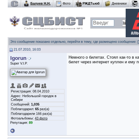
Балуев Н.Н.
Фото
РЖДТьюб
Дневники
Это сообщение показано отдельно, перейти в тему, где размещено сообщение:
21.07.2010, 16:03
Igorun
Немного о билетах. Стоял как-то в к
билет через интернет куплен и ему 
Super V.I.P.
Регистрация: 08.04.2010
Адрес: Небольшой городок в
Сибири
Сообщений:
1,035
Поблагодарил:
65
раз(а)
Поблагодарили 166 раз(а)
Фотоальбомы:
43 фото
Репутация:
89