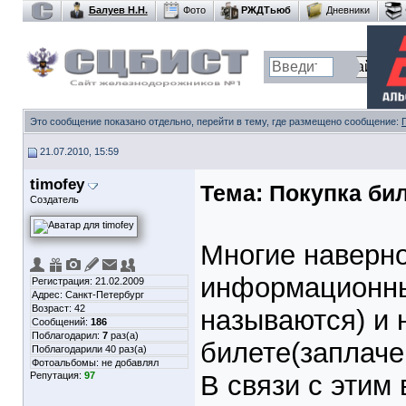
Балуев Н.Н.
Фото
РЖДТьюб
Дневники
Это сообщение показано отдельно, перейти в тему, где размещено сообщение:
21.07.2010, 15:59
timofey
Тема:
Покупка бил
Создатель
Многие наверно
информационных
Регистрация: 21.02.2009
Адрес: Санкт-Петербург
Возраст: 42
называются) и 
Сообщений:
186
Поблагодарил:
7
раз(а)
билете(заплаче
Поблагодарили 40 раз(а)
Фотоальбомы:
не добавлял
Репутация:
97
В связи с этим