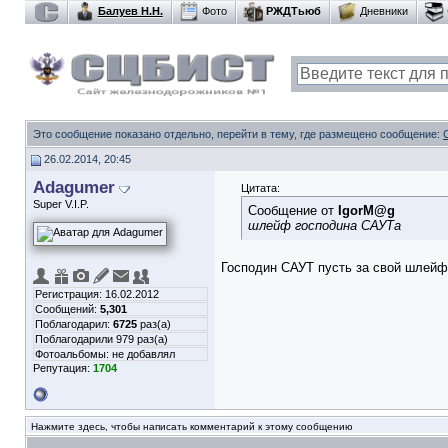
Балуев Н.Н.
Фото
РЖДТьюб
Дневники
Это сообщение показано отдельно, перейти в тему, где размещено сообщение:
26.02.2014, 20:45
Adagumer
Цитата:
Super V.I.P.
Сообщение от
IgorM@g
шлейф господина САУТа
Господин САУТ пусть за свой шлейф
Регистрация: 16.02.2012
Сообщений:
5,301
Поблагодарил:
6725
раз(а)
Поблагодарили 979 раз(а)
Фотоальбомы:
не добавлял
Репутация:
1704
Нажмите здесь, чтобы написать комментарий к этому сообщению