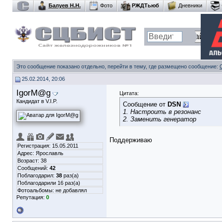
Балуев Н.Н.
Фото
РЖДТьюб
Дневники
Это сообщение показано отдельно, перейти в тему, где размещено сообщение:
25.02.2014, 20:06
IgorM@g
Цитата:
Кандидат в V.I.P.
Сообщение от
DSN
1. Настроить в резонанс
2. Заменить генератор
Поддерживаю
Регистрация: 15.05.2011
Адрес: Ярославль
Возраст: 38
Сообщений:
42
Поблагодарил:
38
раз(а)
Поблагодарили 16 раз(а)
Фотоальбомы:
не добавлял
Репутация:
0