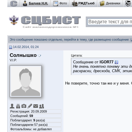
Балуев Н.Н.
Фото
РЖДТьюб
Дневники
Это сообщение показано отдельно, перейти в тему, где размещено сообщение:
14.02.2014, 01:24
Солнышко
Цитата:
V.I.P.
Сообщение от
IGOR77
Не очень понятно почему эти д
раскраски, дрескода, СМК, этики
Не поверите, точно так-же и у меня.
Регистрация: 20.09.2009
Сообщений:
59
Поблагодарил:
9
раз(а)
Поблагодарили 57 раз(а)
Фотоальбомы:
не добавлял