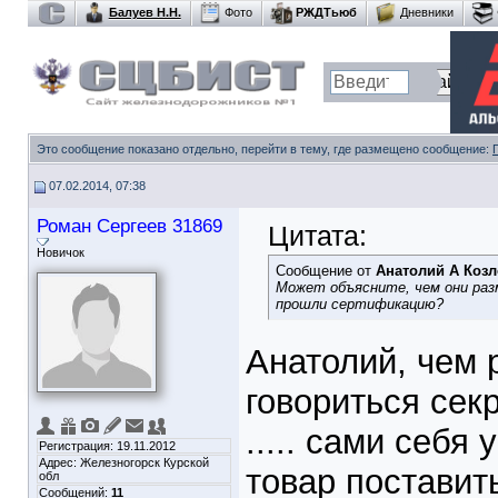
Балуев Н.Н.
Фото
РЖДТьюб
Дневники
Это сообщение показано отдельно, перейти в тему, где размещено сообщение:
07.02.2014, 07:38
Роман Сергеев 31869
Цитата:
Новичок
Сообщение от
Анатолий А Коз
Может объясните, чем они раз
прошли сертификацию?
Анатолий, чем 
говориться сек
..... сами себ
Регистрация: 19.11.2012
Адрес: Железногорск Курской
товар поставит
обл
Сообщений:
11