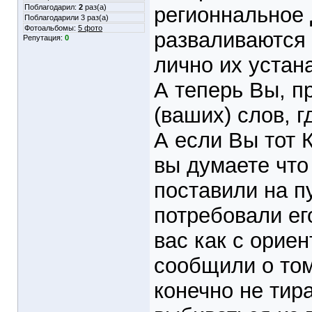
Поблагодарил:
2
раз(а)
регионнальное 
Поблагодарили 3 раз(а)
Фотоальбомы:
5 фото
разваливаются 
Репутация:
0
лично их устан
А теперь Вы, п
(ваших) слов, 
А если Вы тот 
вы думаете что
поставили на пу
потребовали ег
вас как с орие
сообщили о том
конечно не тир