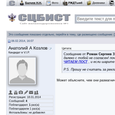
Балуев Н.Н.
Фото
РЖДТьюб
Дневники
Это сообщение показано отдельно, перейти в тему, где размещено сообщение:
06.02.2014, 16:07
Анатолий А Козлов
Цитата:
Кандидат в V.I.P.
Сообщение от
Роман Сергеев 3
далеко с тобой не согласен! п
ЧИТАЕМ ПОСТ
, и если шарите 
P.S. Прошу не считать за рекл
Может объясните, чем они размагни
Регистрация: 18.01.2014
Сообщений:
4
Поблагодарил:
1
раз(а)
Поблагодарили 1 раз(а)
Фотоальбомы:
не добавлял