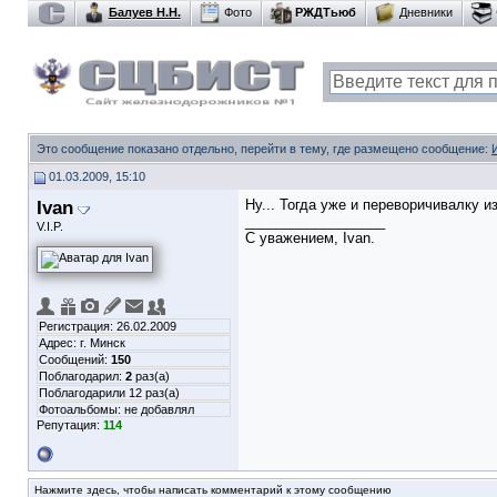
Балуев Н.Н.
Фото
РЖДТьюб
Дневники
Это сообщение показано отдельно, перейти в тему, где размещено сообщение:
01.03.2009, 15:10
Ivan
Ну... Тогда уже и переворичивалку из
__________________
V.I.P.
С уважением, Ivan.
Регистрация: 26.02.2009
Адрес: г. Минск
Сообщений:
150
Поблагодарил:
2
раз(а)
Поблагодарили 12 раз(а)
Фотоальбомы:
не добавлял
Репутация:
114
Нажмите здесь, чтобы написать комментарий к этому сообщению