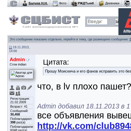
Балуев Н.Н.
Фото
РЖДТьюб
Дневники
Это сообщение показано отдельно, перейти в тему, где размещено сообщение:
19.11.2013,
14:00
Admin
Цитата:
Crow indian
Прошу Моисеича и его фанов исправить это бе
что, в lv плохо пашет
Регистрация:
21.02.2009
Admin добавил 18.11.2013 в 1
Возраст: 41
Сообщений:
все объявления вывеш
30,458
Поблагодарил:
398
раз(а)
http://vk.com/club89
Поблагодарили
6048 раз(а)