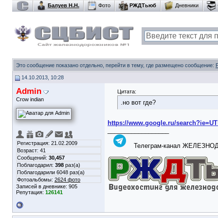
Балуев Н.Н.
Фото
РЖДТьюб
Дневники
Это сообщение показано отдельно, перейти в тему, где размещено сообщение:
14.10.2013, 10:28
Admin
Цитата:
Crow indian
.но вот где?
https://www.google.ru/search?ie=U
__________________
Регистрация: 21.02.2009
Телеграм-канал ЖЕЛЕЗН
Возраст: 41
Сообщений:
30,457
Поблагодарил:
398
раз(а)
Поблагодарили 6048 раз(а)
Фотоальбомы:
2624 фото
Записей в дневнике:
905
Репутация:
126141