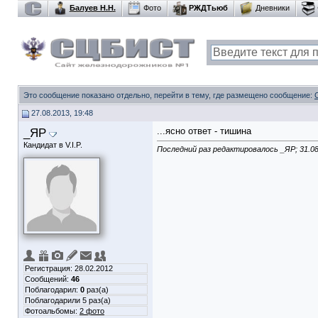
Балуев Н.Н.
Фото
РЖДТьюб
Дневники
Это сообщение показано отдельно, перейти в тему, где размещено сообщение:
27.08.2013, 19:48
_ЯР
...ясно ответ - тишина
Кандидат в V.I.P.
Последний раз редактировалось _ЯР; 31.0
Регистрация: 28.02.2012
Сообщений:
46
Поблагодарил:
0
раз(а)
Поблагодарили 5 раз(а)
Фотоальбомы:
2 фото