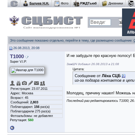
Балуев Н.Н.
Фото
РЖДТьюб
Дневники
Это сообщение показано отдельно, перейти в тему, где размещено сообщение:
26.08.2013, 20:08
T1000
И не забудьте про красную полосу! 
Super V.I.P.
ЗамШЧ добавил 26.08.2013 в 21:08
Цитата:
Сообщение от
Лёха СЦБ
из-за подгара контактов в цеп
Регистрация: 23.07.2011
Молодец, причину нашел! Можешь на
Адрес: Москва
Возраст: 45
Последний раз редактировалось T1000; 26.
Сообщений:
2,803
Поблагодарил:
156
раз(а)
Поблагодарили 275 раз(а)
Фотоальбомы:
не добавлял
Репутация:
560