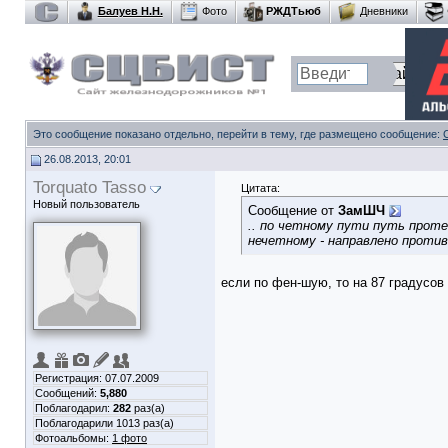
Балуев Н.Н.
Фото
РЖДТьюб
Дневники
Это сообщение показано отдельно, перейти в тему, где размещено сообщение:
26.08.2013, 20:01
Torquato Tasso
Цитата:
Новый пользователь
Сообщение от
ЗамШЧ
.. по четному пути путь прот
нечетному - направлено против
если по фен-шую, то на 87 градусов
Регистрация: 07.07.2009
Сообщений:
5,880
Поблагодарил:
282
раз(а)
Поблагодарили 1013 раз(а)
Фотоальбомы:
1 фото