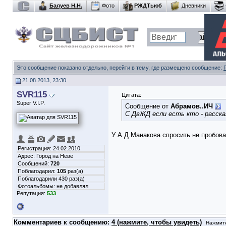
Балуев Н.Н.
Фото
РЖДТьюб
Дневники
Это сообщение показано отдельно, перейти в тему, где размещено сообщение:
21.08.2013, 23:30
SVR115
Цитата:
Super V.I.P.
Сообщение от
Абрамов..ИЧ
С ДвЖД если есть кто - расск
У А.Д.Манакова спросить не пробов
Регистрация: 24.02.2010
Адрес: Город на Неве
Сообщений:
720
Поблагодарил:
105
раз(а)
Поблагодарили 430 раз(а)
Фотоальбомы:
не добавлял
Репутация:
533
Комментариев к сообщению:
4 (нажмите, чтобы увидеть)
Нажмите