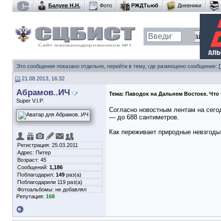
Балуев Н.Н.
Фото
РЖДТьюб
Дневники
Это сообщение показано отдельно, перейти в тему, где размещено сообщение:
21.08.2013, 16:32
Абрамов..ИЧ
Тема:
Паводок на Дальнем Востоке. Что 
Super V.I.P.
Согласно новостным лентам на сегод
— до 688 сантиметров.
Как переживает природные невзгоды 
Регистрация: 25.03.2011
Адрес: Питер
Возраст: 45
Сообщений:
1,186
Поблагодарил:
149
раз(а)
Поблагодарили 119 раз(а)
Фотоальбомы:
не добавлял
Репутация:
168