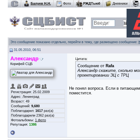
Балуев Н.Н.
Фото
РЖДТьюб
Дневники
Это сообщение показано отдельно, перейти в тему, где размещено сообщение:
31.05.2010, 06:51
Александр
Цитата:
Корифей СЦБ
Сообщение от
Rafa
Александр скажите, сколько м
проектировании ЭЦ с ТРЦ
Не понял вопроса. Если в питающем
Регистрация: 25.02.2009
поместится.
Адрес: Ленинград
Возраст: 49
Сообщений:
9,680
Поблагодарил:
1617
раз(а)
Поблагодарили 2362 раз(а)
Фотоальбомы:
1 фото
Репутация:
1386