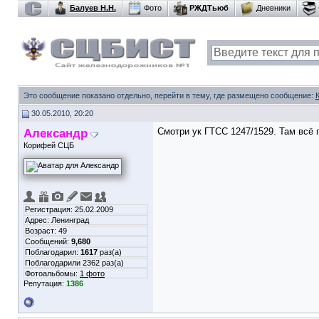
Балуев Н.Н.
Фото
РЖДТьюб
Дневники
Это сообщение показано отдельно, перейти в тему, где размещено сообщение:
30.05.2010, 20:20
Александр
Смотри ук ГТСС 1247/1529. Там всё 
Корифей СЦБ
Регистрация: 25.02.2009
Адрес: Ленинград
Возраст: 49
Сообщений:
9,680
Поблагодарил:
1617
раз(а)
Поблагодарили 2362 раз(а)
Фотоальбомы:
1 фото
Репутация:
1386