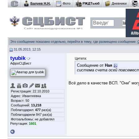
Балуев Н.Н.
Фото
РЖДТьюб
Дневники
Это сообщение показано отдельно, перейти в тему, где размещено сообщение:
31.05.2013, 12:15
tyubik
Цитата:
АфроСЦБист
Сообщение от
Ная
система счета осей повсеместн
Всё дело в качестве ВСП. "Они" мог
Регистрация: 22.10.2010
Адрес: Ивантеевка
Возраст: 50
Сообщений:
13,218
Поблагодарил:
477
раз(а)
Поблагодарили 847 раз(а)
Фотоальбомы:
не добавлял
Репутация:
1601