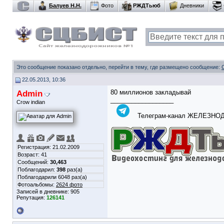
Балуев Н.Н.
Фото
РЖДТьюб
Дневники
Это сообщение показано отдельно, перейти в тему, где размещено сообщение:
22.05.2013, 10:36
Admin
80 миллионов закладывай
__________________
Crow indian
Телеграм-канал ЖЕЛЕЗН
Регистрация: 21.02.2009
Возраст: 41
Сообщений:
30,463
Поблагодарил:
398
раз(а)
Поблагодарили 6048 раз(а)
Фотоальбомы:
2624 фото
Записей в дневнике:
905
Репутация:
126141