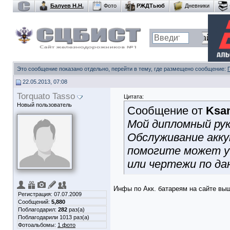
Балуев Н.Н.
Фото
РЖДТьюб
Дневники
Это сообщение показано отдельно, перейти в тему, где размещено сообщение:
22.05.2013, 07:08
Torquato Tasso
Цитата:
Новый пользователь
Сообщение от
Ksa
Мой дипломный рук
Обслуживание акк
помогите может у 
или чертежи по да
Инфы по Акк. батареям на сайте вы
Регистрация: 07.07.2009
Сообщений:
5,880
Поблагодарил:
282
раз(а)
Поблагодарили 1013 раз(а)
Фотоальбомы:
1 фото