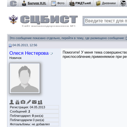
Балуев Н.Н.
Фото
РЖДТьюб
Дневники
Это сообщение показано отдельно, перейти в тему, где размещено сообщение:
04.05.2013, 12:56
Олеся Нестерова
Помогите! У меня тема совершенств
приспособление,применяемое при ре
Новичок
Регистрация: 04.05.2013
Сообщений:
2
Поблагодарил:
0
раз(а)
Поблагодарили 0 раз(а)
Фотоальбомы:
не добавлял