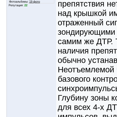
препятствия не
Фотоальбомы:
19 фото
Репутация:
22
над крышкой им
отраженный сиг
зондирующими 
самим же ДТР. 
наличия препят
обычно устанав
Неотъемлемой ч
базового контр
синхроимпульсы
Глубину зоны к
для всех 4-х Д
импульсов, вы