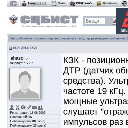
Балуев Н.Н.
Фото
РЖДТьюб
Дневники
Это сообщение показано отдельно, перейти в тему, где размещено сообщение:
16.04.2013, 18:21
lehaso
КЗК - позиционн
Кандидат в V.I.P.
ДТР (датчик об
средства). Ульт
частоте 19 кГц
мощные ультраз
слушает "отраж
Регистрация: 18.06.2009
Сообщений:
46
импульсов раз 
Поблагодарил:
80
раз(а)
Поблагодарили 25 раз(а)