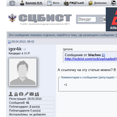
Балуев Н.Н.
Фото
РЖДТьюб
Дневники
Это сообщение показано отдельно, перейти в тему, где размещено сообщение:
09.04.2013, 08:42
igor4ik
Цитата:
Кандидат в V.I.P.
Сообщение от
blachev
http://scbist.com/scb/uploaded
А ссылочку на эту статью можно? В 
Комментарии к сообщению (репутация)
+1
Регистрация: 28.03.2010
Сообщений:
41
Поблагодарил:
2
раз(а)
Поблагодарили 5 раз(а)
Фотоальбомы:
не добавлял