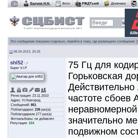
Балуев Н.Н.
Фото
РЖДТьюб
Дневники
Это сообщение показано отдельно, перейти в тему, где размещено сообщение:
06.04.2013, 20:26
shl52
75 Гц для коди
Super V.I.P.
Горьковская до
Действительно 
частоте сбоев 
Регистрация: 23.11.2010
Адрес: Н.Новгород
Сообщений:
851
неравномерной
Поблагодарил:
236
раз(а)
Поблагодарили 277 раз(а)
значительно мен
Фотоальбомы:
не добавлял
Репутация:
164
подвижном сос