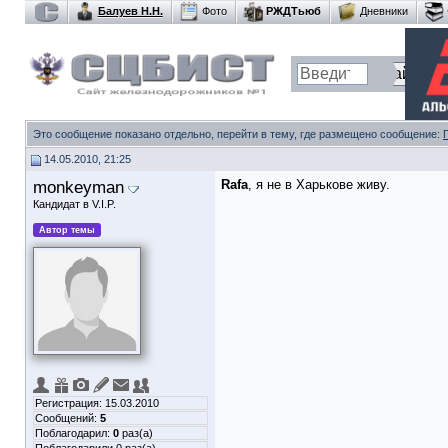
Балуев Н.Н.
Фото
РЖДТьюб
Дневники
Это сообщение показано отдельно, перейти в тему, где размещено сообщение:
14.05.2010, 21:25
monkeyman
Rafa
, я не в Харькове живу.
Кандидат в V.I.P.
Автор темы
Регистрация: 15.03.2010
Сообщений:
5
Поблагодарил:
0
раз(а)