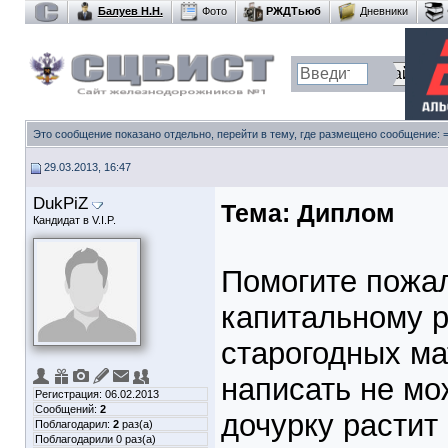
Балуев Н.Н.
Фото
РЖДТьюб
Дневники
Это сообщение показано отдельно, перейти в тему, где размещено сообщение:
29.03.2013, 16:47
DukPiZ
Тема:
Диплом
Кандидат в V.I.P.
Помогите пожал
капитальному р
старогодных ма
написать не мо
Регистрация: 06.02.2013
Сообщений:
2
дочурку растит 
Поблагодарил:
2
раз(а)
Поблагодарили 0 раз(а)