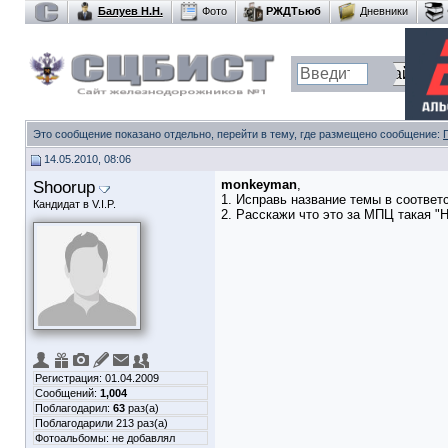
Балуев Н.Н.
Фото
РЖДТьюб
Дневники
Это сообщение показано отдельно, перейти в тему, где размещено сообщение:
14.05.2010, 08:06
Shoorup
monkeyman
,
1. Исправь название темы в соответ
Кандидат в V.I.P.
2. Расскажи что это за МПЦ такая "
Регистрация: 01.04.2009
Сообщений:
1,004
Поблагодарил:
63
раз(а)
Поблагодарили 213 раз(а)
Фотоальбомы:
не добавлял