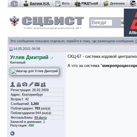
Балуев Н.Н.
Фото
РЖДТьюб
Дневники
Это сообщение показано отдельно, перейти в тему, где размещено сообщение:
14.05.2010, 06:58
Углев Дмитрий
СКЦ-67 - система кодовой централиз
Копченый
А что за система "
микропроцессорн
Регистрация: 28.02.2009
Адрес: Екатеринбург
Возраст: 42
Сообщений:
3,260
Поблагодарил:
783
раз(а)
Поблагодарили 844 раз(а)
Фотоальбомы:
49 фото
Записей в дневнике:
1
Репутация:
490