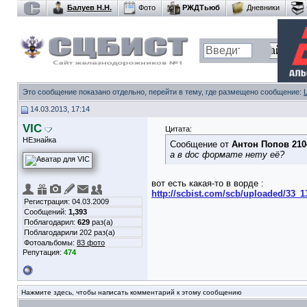
Балуев Н.Н.
Фото
РЖДТьюб
Дневники
Это сообщение показано отдельно, перейти в тему, где размещено сообщение:
14.03.2013, 17:14
VIC
Цитата:
НЕзнайка
Сообщение от
Антон Попов 210
а в doc формате нету её?
вот есть какая-то в ворде :
http://scbist.com/scb/uploaded/33_
Регистрация: 04.03.2009
Сообщений:
1,393
Поблагодарил:
629
раз(а)
Поблагодарили 202 раз(а)
Фотоальбомы:
83 фото
Репутация:
474
Нажмите здесь, чтобы написать комментарий к этому сообщению