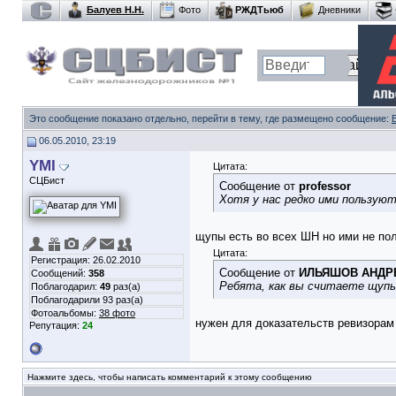
Балуев Н.Н.
Фото
РЖДТьюб
Дневники
Это сообщение показано отдельно, перейти в тему, где размещено сообщение:
06.05.2010, 23:19
YMI
Цитата:
СЦБист
Сообщение от
professor
Хотя у нас редко ими пользуют
щупы есть во всех ШН но ими не по
Цитата:
Регистрация: 26.02.2010
Сообщение от
ИЛЬЯШОВ АНДР
Сообщений:
358
Ребята, как вы считаете щупы
Поблагодарил:
49
раз(а)
Поблагодарили 93 раз(а)
Фотоальбомы:
38 фото
нужен для доказательств ревизорам
Репутация:
24
Нажмите здесь, чтобы написать комментарий к этому сообщению