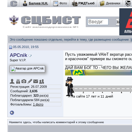
Балуев Н.Н.
Фото
РЖДТьюб
Дневники
Это сообщение показано отдельно, перейти в тему, где размещено сообщение:
05.05.2010, 19:55
APCnik
Пусть уважаемый VAleT вкратце расс
и красочном" примере вы сможете оц
Super V.I.P.
__________________
ДАЙ ВАМ БОГ ТО - ЧЕГО ВЫ ЖЕЛА
Регистрация: 26.07.2009
Сообщений:
2,635
Поблагодарил:
323
раз(а)
Поблагодарили 584 раз(а)
Фотоальбомы:
1 фото
Нажмите здесь, чтобы написать комментарий к этому сообщению