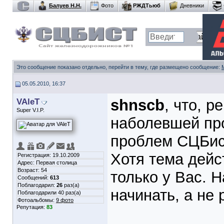
Балуев Н.Н.
Фото
РЖДТьюб
Дневники
Это сообщение показано отдельно, перейти в тему, где размещено сообщение:
05.05.2010, 16:37
VAleT
shnscb
, что, 
Super V.I.P.
наболевшей про
проблем СЦБис
Хотя тема дейс
Регистрация: 19.10.2009
Адрес: Первая столица
Возраст: 54
только у Вас. 
Сообщений:
613
Поблагодарил:
26
раз(а)
начинать, а не
Поблагодарили 40 раз(а)
Фотоальбомы:
9 фото
Репутация:
83