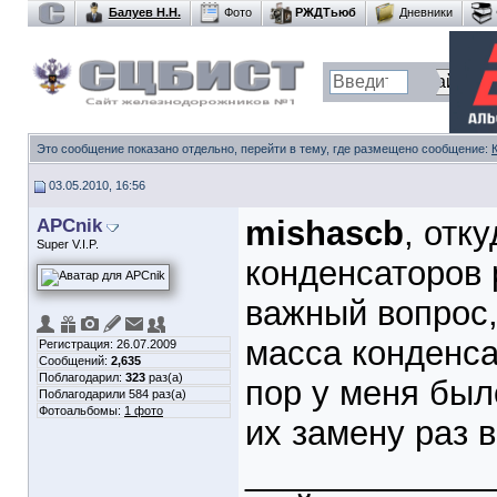
Балуев Н.Н.
Фото
РЖДТьюб
Дневники
Это сообщение показано отдельно, перейти в тему, где размещено сообщение:
03.05.2010, 16:56
APCnik
mishascb
, отк
Super V.I.P.
конденсаторов 
важный вопрос,
масса конденса
Регистрация: 26.07.2009
Сообщений:
2,635
Поблагодарил:
323
раз(а)
пор у меня был
Поблагодарили 584 раз(а)
Фотоальбомы:
1 фото
их замену раз в
_____________