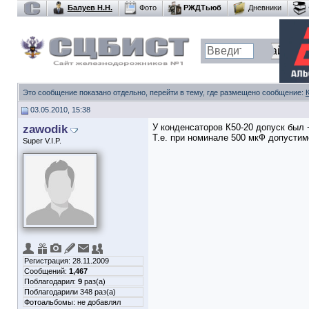
Балуев Н.Н.
Фото
РЖДТьюб
Дневники
Это сообщение показано отдельно, перейти в тему, где размещено сообщение:
03.05.2010, 15:38
zawodik
У конденсаторов К50-20 допуск был
Т.е. при номинале 500 мкФ допустим
Super V.I.P.
Регистрация: 28.11.2009
Сообщений:
1,467
Поблагодарил:
9
раз(а)
Поблагодарили 348 раз(а)
Фотоальбомы:
не добавлял