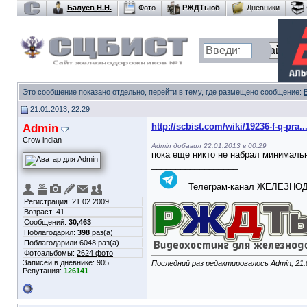
Балуев Н.Н.
Фото
РЖДТьюб
Дневники
Это сообщение показано отдельно, перейти в тему, где размещено сообщение:
21.01.2013, 22:29
Admin
http://scbist.com/wiki/19236-f-q-pra.
Crow indian
Admin добавил 22.01.2013 в 00:29
пока еще никто не набрал минимал
__________________
Телеграм-канал ЖЕЛЕЗН
Регистрация: 21.02.2009
Возраст: 41
Сообщений:
30,463
Поблагодарил:
398
раз(а)
Поблагодарили 6048 раз(а)
Фотоальбомы:
2624 фото
Записей в дневнике:
905
Последний раз редактировалось Admin; 21.
Репутация:
126141