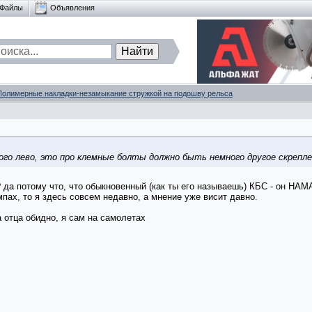
Файлы
Объявления
Полимерные накладки-незамыкание стружкой на подошву рельса
ого лево, это про клемные болты должно быть немного другое скрепл
? да потому что, что обыкновенный (как ты его называешь) КБС - он НА
мпах, то я здесь совсем недавно, а мнение уже висит давно.
а отца обидно, я сам на самолетах