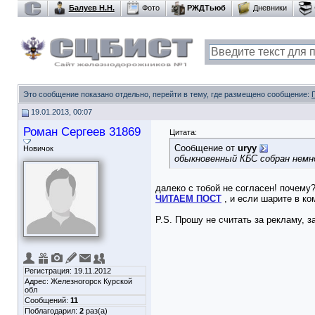
Балуев Н.Н.
Фото
РЖДТьюб
Дневники
Это сообщение показано отдельно, перейти в тему, где размещено сообщение:
19.01.2013, 00:07
Роман Сергеев 31869
Цитата:
Сообщение от
uryy
Новичок
обыкновенный КБС собран немн
далеко с тобой не согласен! почему
ЧИТАЕМ ПОСТ
, и если шарите в ко
P.S. Прошу не считать за рекламу, з
Регистрация: 19.11.2012
Адрес: Железногорск Курской
обл
Сообщений:
11
Поблагодарил:
2
раз(а)