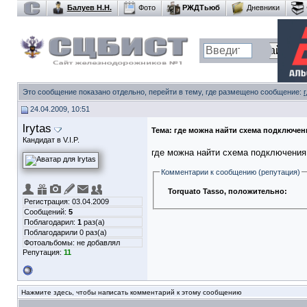
Балуев Н.Н.
Фото
РЖДТьюб
Дневники
Это сообщение показано отдельно, перейти в тему, где размещено сообщение:
24.04.2009, 10:51
lrytas
Тема:
где можна найти схема подключен
Кандидат в V.I.P.
где можна найти схема подключения 
Комментарии к сообщению (репутация)
Torquato Tasso
, положительно:
Регистрация: 03.04.2009
Сообщений:
5
Поблагодарил:
1
раз(а)
Поблагодарили 0 раз(а)
Фотоальбомы:
не добавлял
Репутация:
11
Нажмите здесь, чтобы написать комментарий к этому сообщению