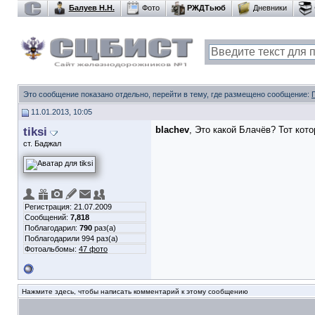
Балуев Н.Н.
Фото
РЖДТьюб
Дневники
Это сообщение показано отдельно, перейти в тему, где размещено сообщение:
11.01.2013, 10:05
tiksi
blachev
, Это какой Блачёв? Тот кото
ст. Баджал
Регистрация: 21.07.2009
Сообщений:
7,818
Поблагодарил:
790
раз(а)
Поблагодарили 994 раз(а)
Фотоальбомы:
47 фото
Нажмите здесь, чтобы написать комментарий к этому сообщению