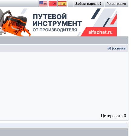
Забыл пароль?
Регистрация
#
6
(
ссылка
)
Цитировать
0