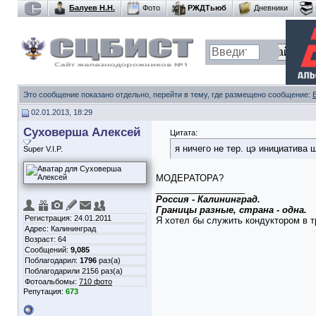
Балуев Н.Н.
Фото
РЖДТьюб
Дневники
Это сообщение показано отдельно, перейти в тему, где размещено сообщение:
02.01.2013, 18:29
Суховерша Алексей
Цитата:
я ничего не тер. цэ инициатива 
Super V.I.P.
МОДЕРАТОРА?
__________________
Россия - Калининград.
Границы разные, страна - одна.
Регистрация: 24.01.2011
Я хотел бы служить кондуктором в тр
Адрес: Калининград
Возраст: 64
Сообщений:
9,085
Поблагодарил:
1796
раз(а)
Поблагодарили 2156 раз(а)
Фотоальбомы:
710 фото
Репутация:
673