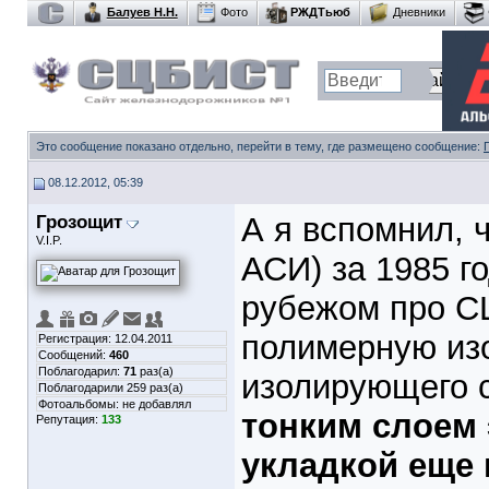
Балуев Н.Н.
Фото
РЖДТьюб
Дневники
Это сообщение показано отдельно, перейти в тему, где размещено сообщение:
08.12.2012, 05:39
Грозощит
А я вспомнил, 
V.I.P.
АСИ) за 1985 г
рубежом про 
полимерную из
Регистрация: 12.04.2011
Сообщений:
460
Поблагодарил:
71
раз(а)
изолирующего 
Поблагодарили 259 раз(а)
Фотоальбомы:
не добавлял
тонким слоем
Репутация:
133
укладкой еще 